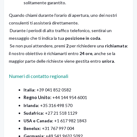
solitamente garantito.
Quando chiami durante l’orario di apertura, uno dei nostri
consulenti ti assisterà direttamente.
Durante i periodi di alto traffico telefonico, sentirai un
messaggio che ti indica la tua
posizione in coda
.
Se non puoi attendere, premi
2
per richiedere una
richiamata
:
il nostro obiettivo è richiamarti entro
24 ore
, anche se la
maggior parte delle richieste viene gestita entro
un’ora
.
Numeri di contatto regionali
Italia:
+39 041 852 0582
Regno Unito:
+44 144 954 6001
Irlanda:
+35 316 498 570
Sudafrica:
+27 21 518 1129
USA e Canada:
+1 617 982 1843
Benelux:
+31 767 997 004
Germania:
+49 541 9632 5092