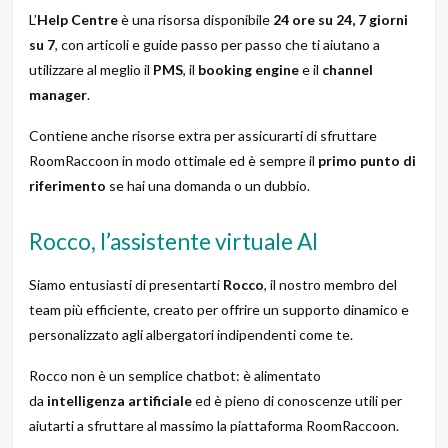
L’
Help Centre
è una risorsa disponibile
24 ore su 24, 7 giorni
su 7
, con articoli e guide passo per passo che ti aiutano a
utilizzare al meglio il
PMS
, il
booking engine
e il
channel
manager
.
Contiene anche risorse extra per assicurarti di sfruttare
RoomRaccoon in modo ottimale ed è sempre il
primo punto di
riferimento
se hai una domanda o un dubbio.
Rocco, l’assistente virtuale AI
Siamo entusiasti di presentarti
Rocco
, il nostro membro del
team più efficiente, creato per offrire un supporto dinamico e
personalizzato agli albergatori indipendenti come te.
Rocco non è un semplice chatbot: è alimentato
da
intelligenza artificiale
ed è pieno di conoscenze utili per
aiutarti a sfruttare al massimo la piattaforma RoomRaccoon.