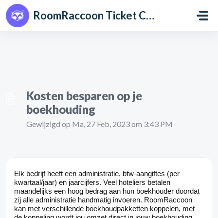
Doorgaan naar hoofdinhoud
RoomRaccoon Ticket Centre
Kosten besparen op je
boekhouding
Gewijzigd op Ma, 27 Feb, 2023 om 3:43 PM
Elk bedrijf heeft een administratie, btw-aangiftes (per
kwartaal/jaar) en jaarcijfers. Veel hoteliers betalen
maandelijks een hoog bedrag aan hun boekhouder doordat
zij alle administratie handmatig invoeren. RoomRaccoon
kan met verschillende boekhoudpakketten koppelen, met
de koppeling wordt jou omzet direct in jouw boekhouding