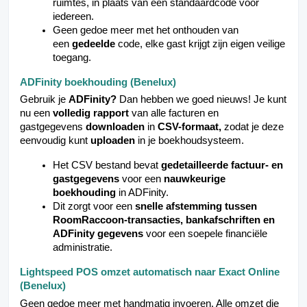
ruimtes, in plaats van één standaardcode voor
iedereen.
Geen gedoe meer met het onthouden van
een
gedeelde
code, elke gast krijgt zijn eigen veilige
toegang.
ADFinity boekhouding (Benelux)
Gebruik je
ADFinity?
Dan hebben we goed nieuws! Je kunt
nu een
volledig rapport
van alle facturen en
gastgegevens
downloaden
in
CSV-formaat,
zodat je deze
eenvoudig kunt
uploaden
in je boekhoudsysteem.
Het CSV bestand bevat
gedetailleerde factuur- en
gastgegevens
voor een
nauwkeurige
boekhouding
in ADFinity.
Dit zorgt voor een
snelle afstemming tussen
RoomRaccoon-transacties, bankafschriften en
ADFinity gegevens
voor een soepele financiële
administratie.
Lightspeed POS omzet automatisch naar Exact Online
(Benelux)
Geen gedoe meer met handmatig invoeren. Alle omzet die