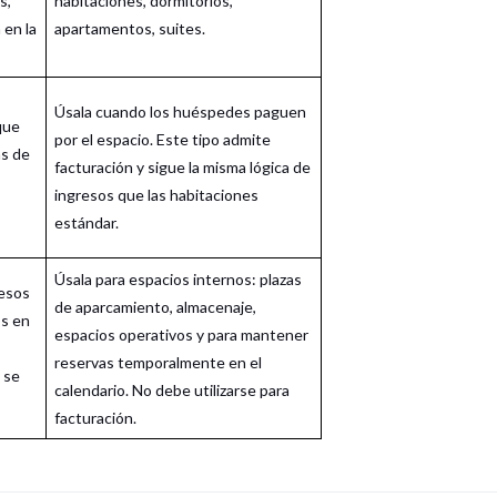
s,
habitaciones, dormitorios,
 en la
apartamentos, suites.
Úsala cuando los huéspedes paguen
que
por el espacio. Este tipo admite
as de
facturación y sigue la misma lógica de
ingresos que las habitaciones
estándar.
Úsala para espacios internos: plazas
resos
de aparcamiento, almacenaje,
os en
espacios operativos y para mantener
reservas temporalmente en el
 se
calendario. No debe utilizarse para
facturación.