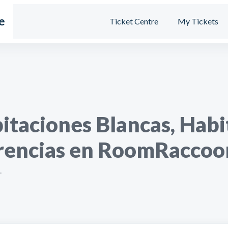
e
Ticket Centre
My Tickets
itaciones Blancas, Habi
erencias en RoomRaccoo
.