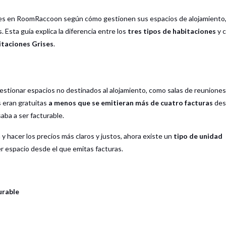
dades en RoomRaccoon según cómo gestionen sus espacios de alojamiento
. Esta guía explica la diferencia entre los
tres tipos de habitaciones
y 
itaciones Grises
.
gestionar espacios no destinados al alojamiento, como salas de reuniones
s eran gratuitas
a menos que se emitieran más de cuatro facturas
des
saba a ser facturable.
n y hacer los precios más claros y justos, ahora existe un
tipo de unidad
er espacio desde el que emitas facturas.
urable