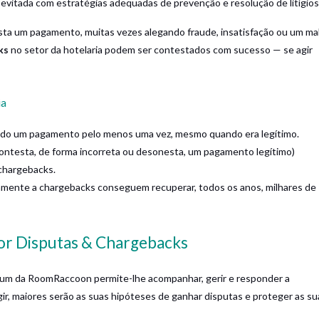
evitada com estratégias adequadas de prevenção e resolução de litígios
a um pagamento, muitas vezes alegando fraude, insatisfação ou um ma
ks
no setor da hotelaria podem ser contestados com sucesso — se agir
ia
tado um pagamento pelo menos uma vez, mesmo quando era legítimo.
ntesta, de forma incorreta ou desonesta, um pagamento legítimo)
chargebacks.
amente a chargebacks conseguem recuperar, todos os anos, milhares de
or Disputas & Chargebacks
m da RoomRaccoon permite-lhe acompanhar, gerir e responder a
ir, maiores serão as suas hipóteses de ganhar disputas e proteger as su