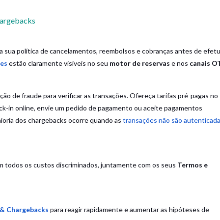
Chargebacks
sua política de cancelamentos, reembolsos e cobranças antes de efetu
es
estão claramente visíveis no seu
motor de reservas
e nos
canais O
ão de fraude para verificar as transações. Ofereça tarifas pré-pagas no
eck-in online, envie um pedido de pagamento ou aceite pagamentos
maioria dos chargebacks ocorre quando as
transações não são autenticad
om todos os custos discriminados, juntamente com os seus
Termos e
 & Chargebacks
para reagir rapidamente e aumentar as hipóteses de