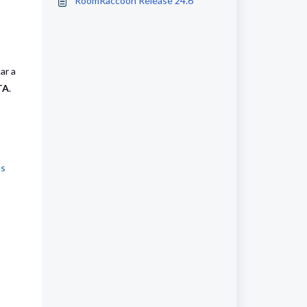
RoomRaccoon Release 24.6
ar a
TA
.
as