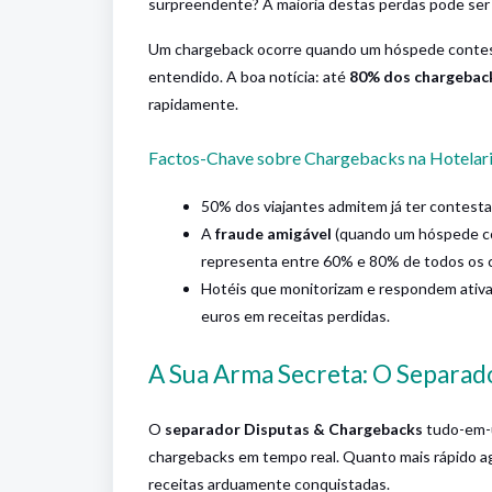
surpreendente? A maioria destas perdas pode ser 
Um chargeback ocorre quando um hóspede contest
entendido. A boa notícia: até
80% dos chargebac
rapidamente.
Factos-Chave sobre Chargebacks na Hotelar
50% dos viajantes admitem já ter contes
A
fraude amigável
(quando um hóspede co
representa entre 60% e 80% de todos os 
Hotéis que monitorizam e respondem ativ
euros em receitas perdidas.
A Sua Arma Secreta: O Separad
O
separador Disputas & Chargebacks
tudo-em-u
chargebacks em tempo real. Quanto mais rápido ag
receitas arduamente conquistadas.