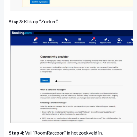
Klik op “Zoeken”.
Stap 3:
Stap 4:
Vul “RoomRaccoon” in het zoekveld in.