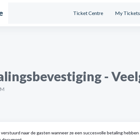
e
Ticket Centre
My Ticket
ingsbevestiging - Veel
AM
t verstuurd naar de gasten wanneer ze een succesvolle betaling hebben
ek document.