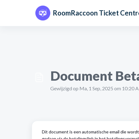
Doorgaan naar hoofdinhoud
RoomRaccoon Ticket Centr
Document Betal
Gewijzigd op Ma, 1 Sep, 2025 om 10:20 
Dit document is een automatische email die word
gedaan via de betalingslink in het betalingsverzo