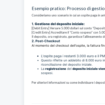
Esempio pratico: Processo di gestio
Consideriamo uno scenario in cui un ospite paga in a
1.
Gestione del deposito iniziale:
[Debit Entry] Versare 5.000 dollari sul conto “Deposito
[Credit Entry] Accreditare il “Conto sospeso” con 5.0
Il deposito, ora registrato, garantisce l'allineamento 
2. Post-Checkout
Al momento del checkout dell'ospite, la fattura fi
L'ospite paga i restanti 3.000 euro e il PM
Questo riflette un addebito di 8.000 euro in
riconciliazione del deposito iniziale.
La
registrazione
del
deposito iniziale vie
sospesi.
Per ulteriori informazioni su come individuare i depo