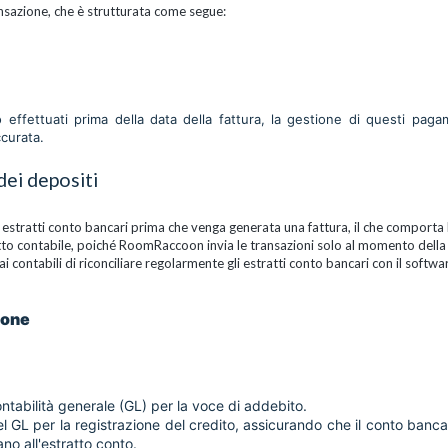
transazione, che è strutturata come segue:
 effettuati prima della data della fattura, la gestione di questi paga
ccurata.
dei depositi
i estratti conto bancari prima che venga generata una fattura, il che comporta 
to contabile, poiché RoomRaccoon invia le transazioni solo al momento della
i contabili di riconciliare regolarmente gli estratti conto bancari con il softwa
ione
ntabilità generale (GL) per la voce di addebito.
l GL per la registrazione del credito, assicurando che il conto banca
ano all'estratto conto.