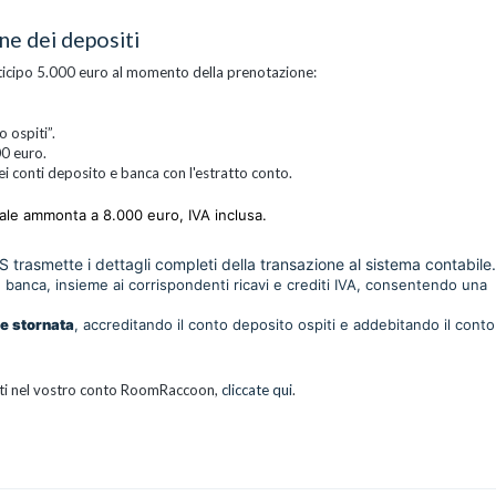
ne dei depositi
nticipo 5.000 euro al momento della prenotazione:
 ospiti”.
00 euro.
dei conti deposito e banca con l'estratto conto.
nale ammonta a 8.000 euro, IVA inclusa.
S trasmette i dettagli completi della transazione al sistema contabile.
 banca, insieme ai corrispondenti ricavi e crediti IVA, consentendo una
ne stornata
, accreditando il conto deposito ospiti e addebitando il conto
siti nel vostro conto RoomRaccoon,
cliccate qui
.