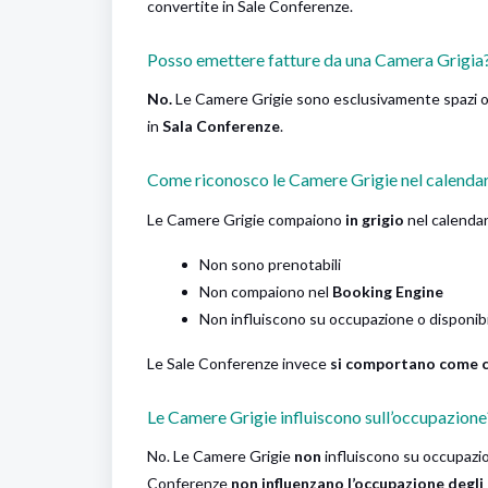
convertite in Sale Conferenze.
Posso emettere fatture da una Camera Grigia
No.
Le Camere Grigie sono esclusivamente spazi oper
in
Sala Conferenze
.
Come riconosco le Camere Grigie nel calenda
Le Camere Grigie compaiono
in grigio
nel calendar
Non sono prenotabili
Non compaiono nel
Booking Engine
Non influiscono su occupazione o disponibi
Le Sale Conferenze invece
si comportano come 
Le Camere Grigie influiscono sull’occupazione
No. Le Camere Grigie
non
influiscono su occupazion
Conferenze
non influenzano l’occupazione degli 