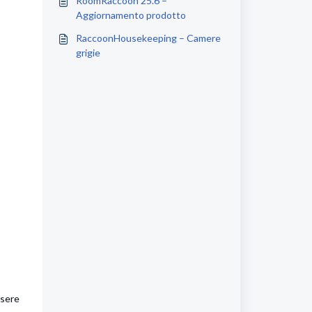
RoomRaccoon 25.6 –
Aggiornamento prodotto
RaccoonHousekeeping – Camere
grigie
ssere