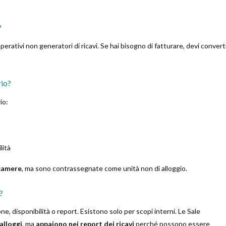
?
ativi non generatori di ricavi. Se hai bisogno di fatturare, devi converti
rio?
io:
lità
camere
, ma sono contrassegnate come unità non di alloggio.
?
e, disponibilità o report. Esistono solo per scopi interni. Le Sale
alloggi
, ma
appaiono nei report dei ricavi
perché possono essere