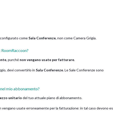
re configurato come
Sala Conferenze
, non come Camera Grigia.
unt RoomRaccoon?
ente
, purché
non vengano usate per fatturare
.
gio, devi convertirlo in
Sala Conferenze
. Le Sale Conferenze sono
e nel mio abbonamento?
ezzo unitario
del tuo attuale piano di abbonamento.
n vengano usate erroneamente per la fatturazione: in tal caso devono e