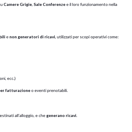
su
Camere Grigie
,
Sale Conferenze
e il loro funzionamento nella
ili
e
non generatori di ricavi
, utilizzati per scopi operativi come:
ni, ecc.)
per fatturazione
o eventi prenotabili.
estinati all’alloggio, e che
generano ricavi
.