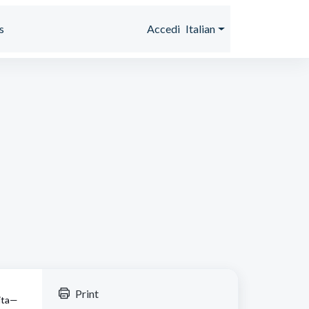
s
Accedi
Italian
Print
tita—