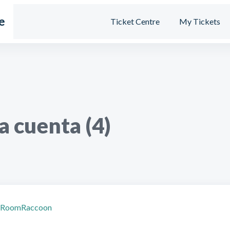
e
Ticket Centre
My Tickets
a cuenta (4)
 en RoomRaccoon