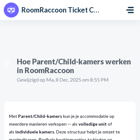
Doorgaan naar hoofdinhoud
RoomRaccoon Ticket Centre
Hoe Parent/Child-kamers werken
in RoomRaccoon
Gewijzigd op Ma, 8 Dec, 2025 om 8:55 PM
Met
Parent/Child-kamers
kun je je accommodatie op
meerdere manieren verkopen — als
volledige unit
of
als
individuele kamers
. Deze structuur helpt je omzet te
maximaliseren, flexibele boekingsopties te bieden en