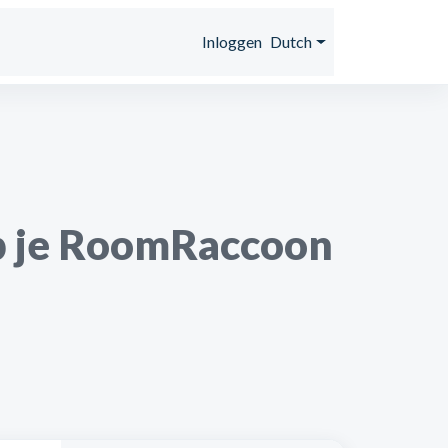
s
Inloggen
Dutch
op je RoomRaccoon