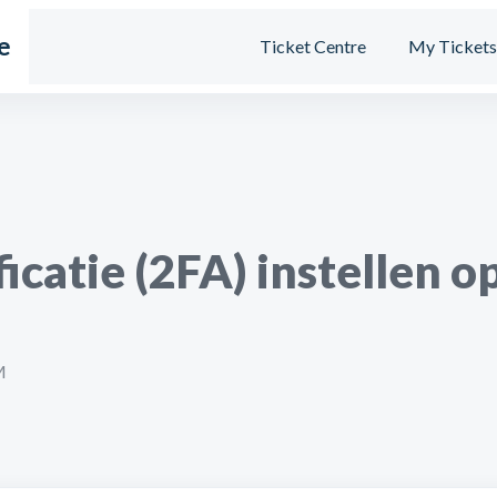
e
Ticket Centre
My Ticket
icatie (2FA) instellen 
M