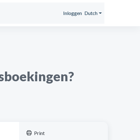
s
Inloggen
Dutch
psboekingen?
Print