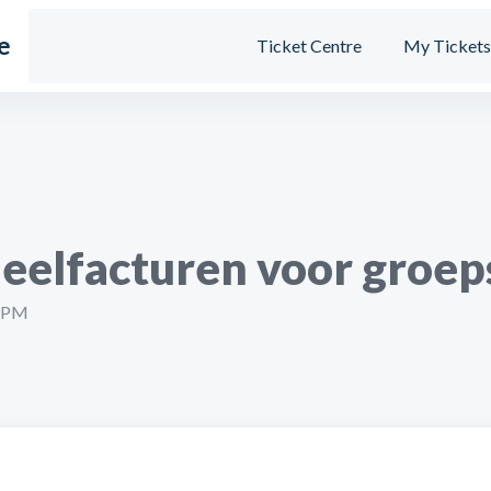
e
Ticket Centre
My Ticket
deelfacturen voor groe
1 PM