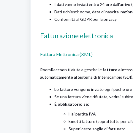
I dati vanno inviati entro 24 ore dall’arrivo 
Dati richiesti: nome, data di nascita, nazi
Conformità al GDPR per la privacy
Fatturazione elettronica
Fattura Elettronica (XML)
RoomRaccoon ti aiuta a gestire le
fatture elettro
automaticamente al Sistema di Interscambio (SDI)
Le fatture vengono inviate ogni poche ore
Se una fattura viene rifiutata, vedrai subit
È obbligatorio se:
Hai partita IVA
Emetti fatture (soprattutto per clie
Superi certe soglie di fatturato