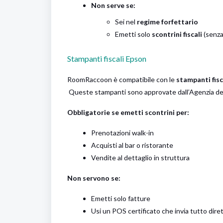
Non serve se:
Sei nel
regime forfettario
Emetti solo
scontrini fiscali
(senza
Stampanti fiscali Epson
RoomRaccoon è compatibile con le
stampanti fisc
Queste stampanti sono approvate dall’Agenzia delle
Obbligatorie se emetti scontrini per:
Prenotazioni walk-in
Acquisti al bar o ristorante
Vendite al dettaglio in struttura
Non servono se:
Emetti solo fatture
Usi un POS certificato che invia tutto dire