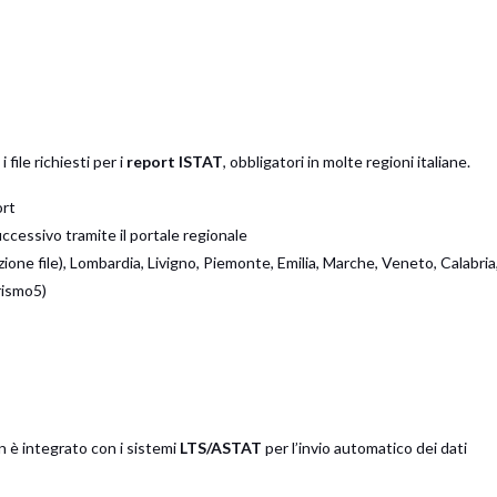
ile richiesti per i
report ISTAT
, obbligatori in molte regioni italiane.
ort
uccessivo tramite il portale regionale
one file), Lombardia, Livigno, Piemonte, Emilia, Marche, Veneto, Calabria
rismo5)
 è integrato con i sistemi
LTS/ASTAT
per l’invio automatico dei dati