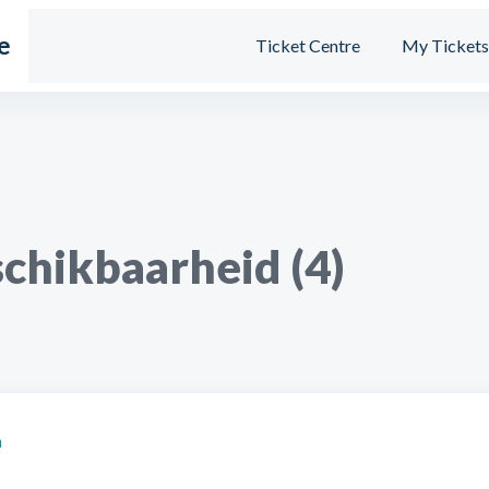
e
Ticket Centre
My Ticket
schikbaarheid (4)
n