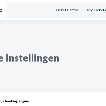
e
Ticket Centre
My Ticket
 Instellingen
t je
booking engine
.