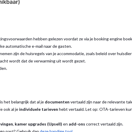
ingsvoorwaarden hebben gelezen voordat ze via je booking engine boe
e automatische e-mail naar de gasten.
emen zijn de huisregels van je accommodatie, zoals beleid over huisdier
wacht wordt dat de verwarming uit wordt gezet.
den.
is het belangrijk dat al je
documenten
vertaald zijn naar de relevante tal
je ook al je
individuele tarieven
hebt vertaald. Let op: OTA-tarieven ku
jvingen
,
kamer upgrades (Upsell)
en
add-ons
correct vertaald zijn.
logo past? Gebruik dan
deze handige tool
.