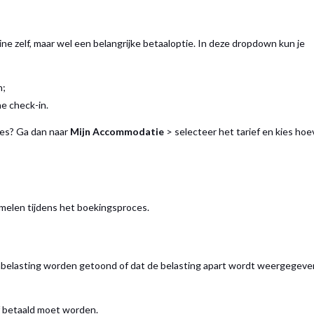
ine zelf, maar wel een belangrijke betaaloptie. In deze dropdown kun je
n;
ne check-in.
ces? Ga dan naar
Mijn Accommodatie
> selecteer het tarief en kies hoe
amelen tijdens het boekingsproces.
istenbelasting worden getoond of dat de belasting apart wordt weergegeve
f betaald moet worden.