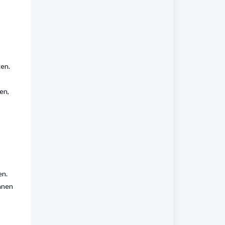
ken.
en,
en.
nnen