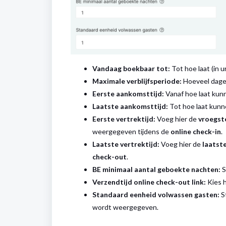
Vandaag boekbaar tot:
Tot hoe laat (in
Maximale verblijfsperiode:
Hoeveel dage
Eerste aankomsttijd:
Vanaf hoe laat ku
Laatste aankomsttijd:
Tot hoe laat kunn
Eerste vertrektijd:
Voeg hier de
vroegste
weergegeven tijdens de
online check-in
.
Laatste vertrektijd:
Voeg hier de
laatste
check-out
.
BE minimaal aantal geboekte nachten:
S
Verzendtijd online check-out link:
Kies 
Standaard eenheid volwassen gasten:
St
wordt weergegeven.