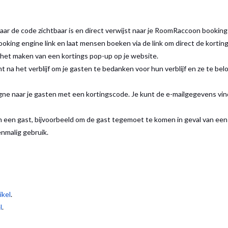
ar de code zichtbaar is en direct verwijst naar je RoomRaccoon booking
oking engine link en laat mensen boeken via de link om direct de korting
 het maken van een kortings pop-up op je website.
na het verblijf om je gasten te bedanken voor hun verblijf en ze te bel
gne naar je gasten met een kortingscode. Je kunt de e-mailgegevens vi
an een gast, bijvoorbeeld om de gast tegemoet te komen in geval van een
enmalig gebruik.
ikel
.
l
.