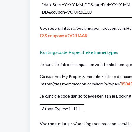
?dateStart=YYYY-MM-DD&dateEnd=YYYY-MM-
DD&coupon=VOORBEELD
Voorbeeld:
https://booking.roomraccoon.com/Hot
03&coupon=VOORJAAR
Kortingscode + specifieke kamertypes
Je kunt de link ook aanpassen zodat enkel een spe
Ga naar het My Property-module > klik op de naam 
https://rms.roomraccoon.com/admin/types/
8504
Je kunt die code dan zo toevoegen aan je Booking 
&roomTypes=11111
Voorbeeld:
https://booking.roomraccoon.com/Ho