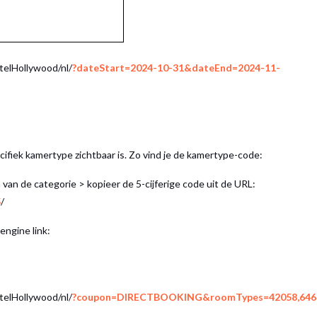
elHollywood/nl/
?dateStart=2024-10-31&dateEnd=2024-11-
cifiek kamertype zichtbaar is. Zo vind je de kamertype-code:
van de categorie > kopieer de 5-cijferige code uit de URL:
5
/
engine link:
telHollywood/nl/
?coupon=DIRECTBOOKING&roomTypes=42058,646